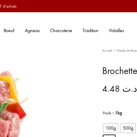
T d'achats
Boeuf
Agneau
Charcuterie
Tradition
Volailles
Accueil
Viande de Boe
Brochett
4.48
د.ت
Poids
: 1kg
100g
500g