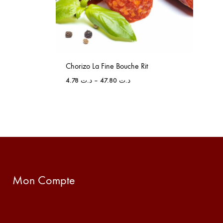
Chorizo La Fine Bouche Rit
4.78
د.ت
–
47.80
د.ت
Mon Compte