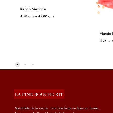
Kebab Mexicain
4.58
د.ت
–
45.80
د.ت
Viande 
4.78
.ت
Spécialiste de la viande. 1ere boucherie en ligne en Tunisie.