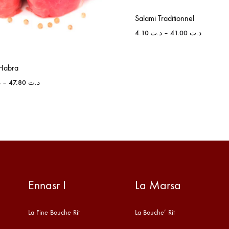
Salami Traditionnel
4.10
د.ت
–
41.00
د.ت
Habra
د
–
47.80
د.ت
Ennasr I
La Marsa
La Fine Bouche Rit
La Bouche’ Rit