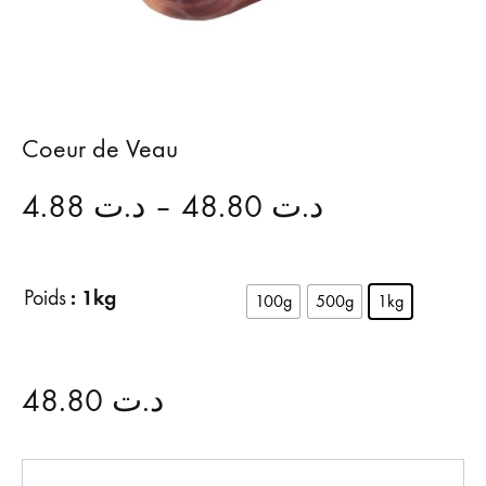
Coeur de Veau
4.88
د.ت
–
48.80
د.ت
: 1kg
Poids
100g
500g
1kg
48.80
د.ت
Quantité