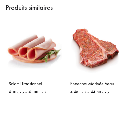
Produits similaires
Salami Traditionnel
Entrecote Marinée Veau
4.10
د.ت
–
41.00
د.ت
4.48
د.ت
–
44.80
د.ت