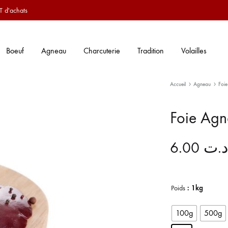
T d'achats
Boeuf
Agneau
Charcuterie
Tradition
Volailles
Accueil
Agneau
Foi
Foie Ag
6.00
د.ت
Poids
: 1kg
100g
500g