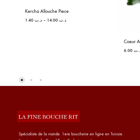
Kercha Allouche Piece
1.40
د.ت
–
14.00
د.ت
Coeur 
6.00
.ت
Spécialiste de la viande. 1ere boucherie en ligne en Tunisie.