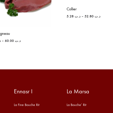
Collier
5.28
د.ت
–
52.80
د.ت
Agneau
د
–
60.00
د.ت
Ennasr I
La Marsa
La Fine Bouche Rit
La Bouche’ Rit