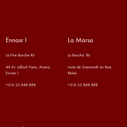
Ennasr I
La Marsa
La Fine Bouche Rit
La Bouche’ Rit
44 Av. Jallouli Fares, Ariana,
route de Gammarth en face
Ennasr I
Relais
+216
25 848 888
+216
25 848 888