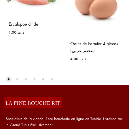
Escaloppe dinde
1.00
د.ت
Oeufs de Fermier 4 pieces
(عضم عربي)
4.00
د.ت
Spécialiste de la viande. 1ere boucherie en ligne en Tunisie. Livraison sur
le Grand Tunis Exclusivement.