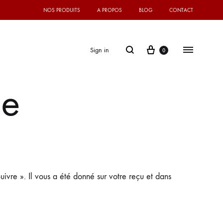
NOS PRODUITS
A PROPOS
BLOG
CONTACT
Cart
Search
Menu
Sign in
0
de
ivre ». Il vous a été donné sur votre reçu et dans