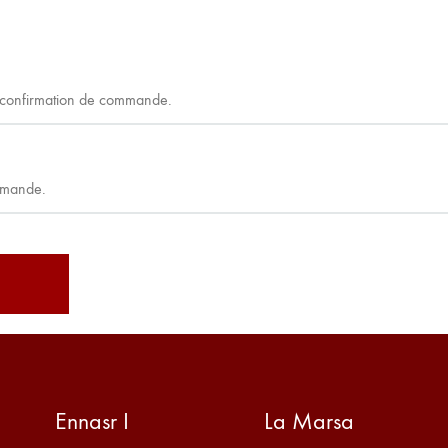
Ennasr I
La Marsa