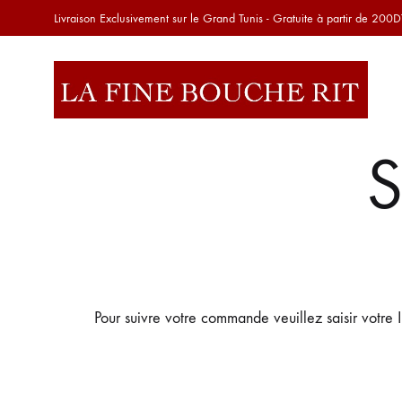
Livraison Exclusivement sur le Grand Tunis - Gratuite à partir de 200D
LA
N°
S
FINE
1
BOUCHE
De
RIT
la
viande
et
des
produits
Pour suivre votre commande veuillez saisir votre 
frais
à
Tunis