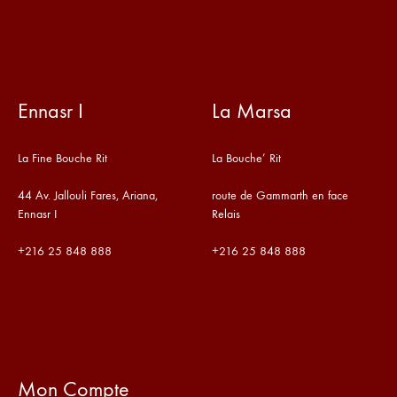
Ennasr I
La Marsa
La Fine Bouche Rit
La Bouche’ Rit
44 Av. Jallouli Fares, Ariana,
route de Gammarth en face
Ennasr I
Relais
+216
25 848 888
+216
25 848 888
Mon Compte