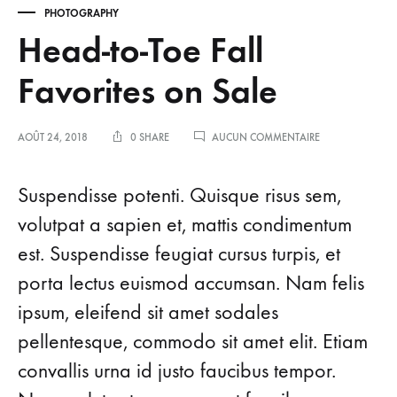
PHOTOGRAPHY
Head-to-Toe Fall
Favorites on Sale
SUR
AOÛT 24, 2018
0 SHARE
AUCUN COMMENTAIRE
HEAD-
TO-
TOE
Suspendisse potenti. Quisque risus sem,
FALL
FAVORITES
volutpat a sapien et, mattis condimentum
ON
est. Suspendisse feugiat cursus turpis, et
SALE
porta lectus euismod accumsan. Nam felis
ipsum, eleifend sit amet sodales
pellentesque, commodo sit amet elit. Etiam
convallis urna id justo faucibus tempor.