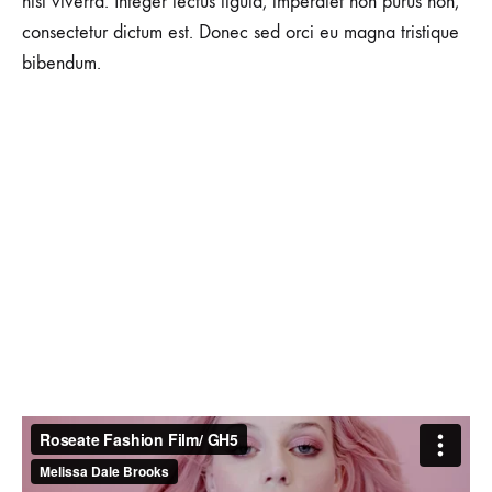
nisl viverra. Integer lectus ligula, imperdiet non purus non,
consectetur dictum est. Donec sed orci eu magna tristique
bibendum.