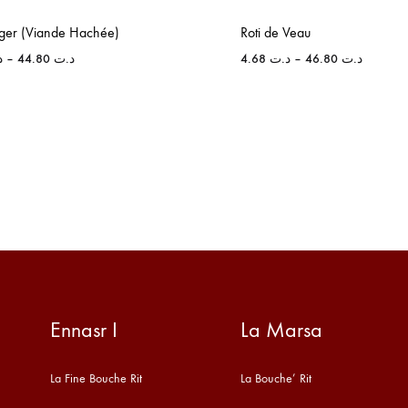
er (Viande Hachée)
Roti de Veau
د
–
44.80
د.ت
4.68
د.ت
–
46.80
د.ت
Ennasr I
La Marsa
La Fine Bouche Rit
La Bouche’ Rit