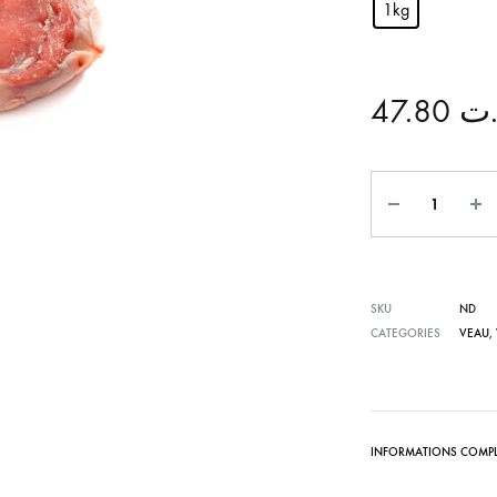
1kg
47.80
.ت
Quantité
SKU
ND
CATEGORIES
VEAU
,
INFORMATIONS COMPL