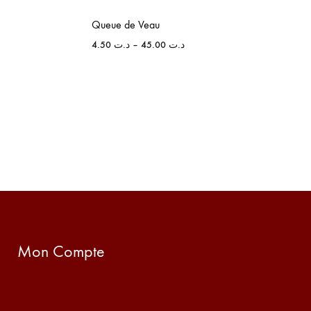
Queue de Veau
4.50
د.ت
–
45.00
د.ت
Mon Compte