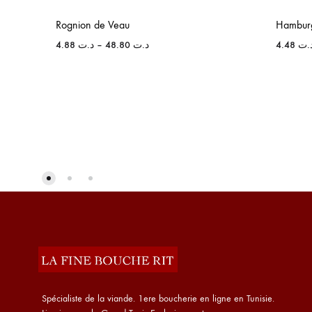
Rognion de Veau
Hamburg
4.88
د.ت
–
48.80
د.ت
4.48
.ت
Spécialiste de la viande. 1ere boucherie en ligne en Tunisie.