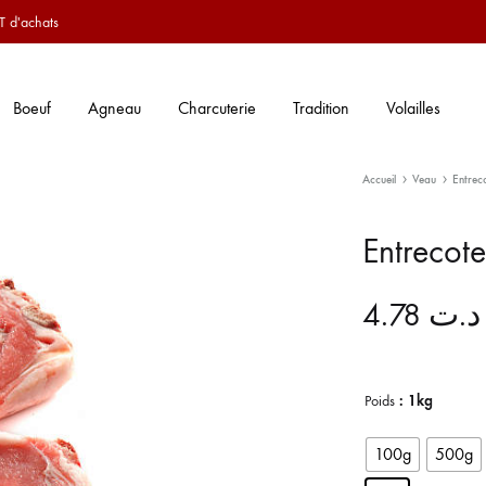
T d'achats
Boeuf
Agneau
Charcuterie
Tradition
Volailles
Accueil
Veau
Entrec
Entrecote
4.78
د.ت
Poids
: 1kg
100g
500g