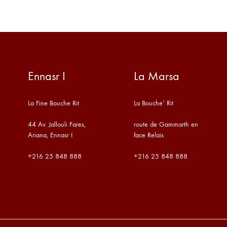
Ennasr I
La Marsa
La Fine Bouche Rit
La Bouche’ Rit
44 Av. Jallouli Fares,
route de Gammarth en
Ariana, Ennasr I
face Relais
+216
25 848 888
+216
25 848 888