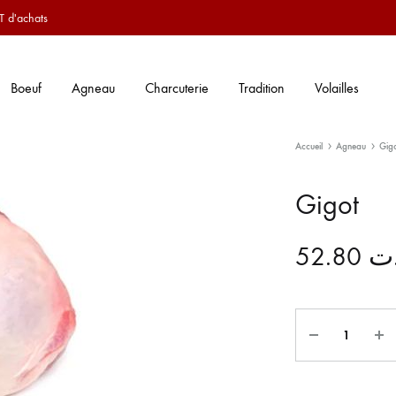
T d'achats
Boeuf
Agneau
Charcuterie
Tradition
Volailles
Accueil
Agneau
Gig
Gigot
52.80
ت
Quantité