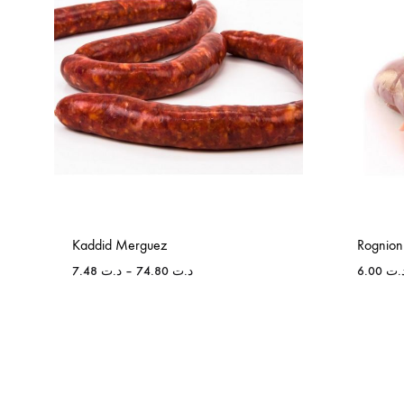
Kaddid Merguez
Rognion
7.48
د.ت
–
74.80
د.ت
6.00
.ت