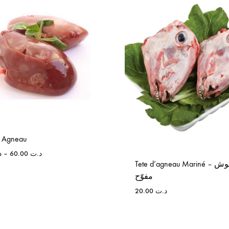
 Agneau
د
–
60.00
د.ت
Tete d’agneau Mariné – راس علوش
مفوّح
20.00
د.ت