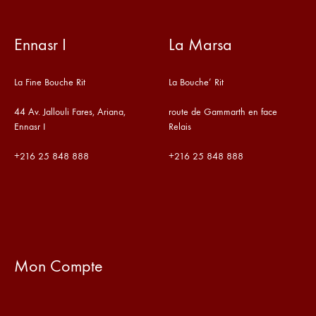
Ennasr I
La Marsa
La Fine Bouche Rit
La Bouche’ Rit
44 Av. Jallouli Fares, Ariana,
route de Gammarth en face
Ennasr I
Relais
+216
25 848 888
+216
25 848 888
Mon Compte