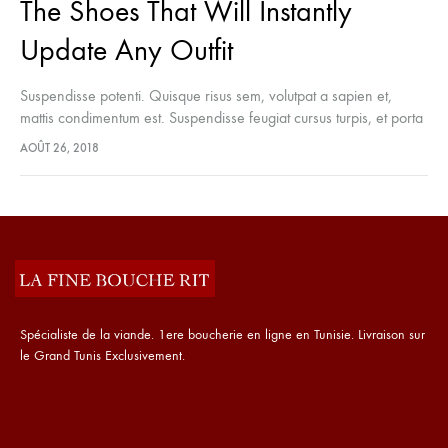
The Shoes That Will Instantly
Update Any Outfit
Suspendisse potenti. Quisque risus sem, volutpat a sapien et,
mattis condimentum est. Suspendisse feugiat cursus turpis, et porta
lectus euismod accumsan. Nam felis ipsum, eleifend sit amet
AOÛT 26, 2018
sodales pellentesque, commodo…
Spécialiste de la viande. 1ere boucherie en ligne en Tunisie. Livraison sur
le Grand Tunis Exclusivement.