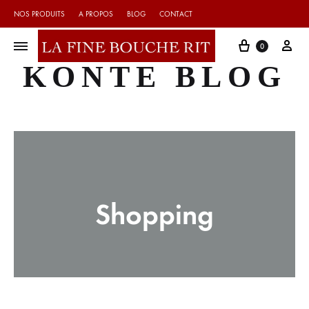
NOS PRODUITS
A PROPOS
BLOG
CONTACT
Cart
My 
0
KONTE BLOG
Shopping