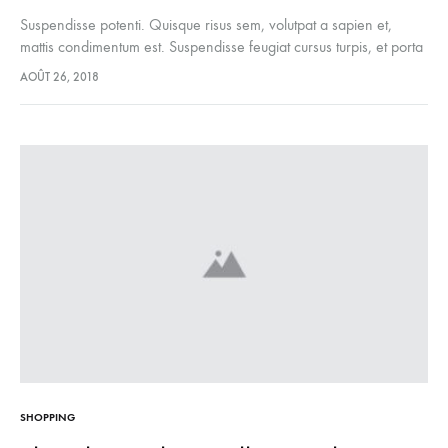
Suspendisse potenti. Quisque risus sem, volutpat a sapien et,
mattis condimentum est. Suspendisse feugiat cursus turpis, et porta
lectus euismod accumsan. Nam felis ipsum, eleifend sit amet
AOÛT 26, 2018
sodales pellentesque, commodo…
SHOPPING