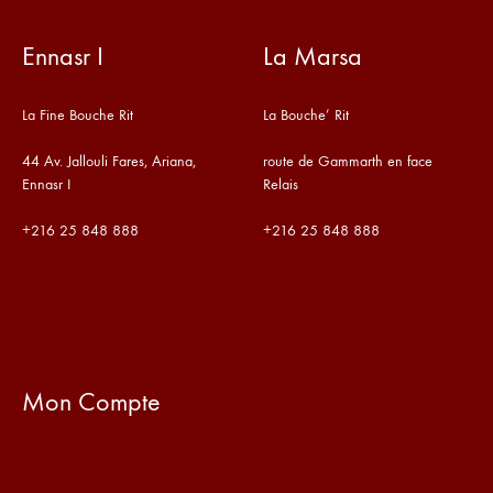
Ennasr I
La Marsa
La Fine Bouche Rit
La Bouche’ Rit
44 Av. Jallouli Fares, Ariana,
route de Gammarth en face
Ennasr I
Relais
+216
25 848 888
+216
25 848 888
Mon Compte