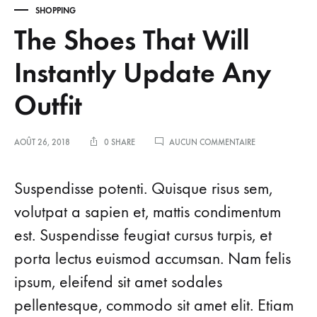
SHOPPING
The Shoes That Will
Instantly Update Any
Outfit
SUR
AOÛT 26, 2018
0 SHARE
AUCUN COMMENTAIRE
THE
SHOES
THAT
Suspendisse potenti. Quisque risus sem,
WILL
INSTANTLY
volutpat a sapien et, mattis condimentum
UPDATE
est. Suspendisse feugiat cursus turpis, et
ANY
OUTFIT
porta lectus euismod accumsan. Nam felis
ipsum, eleifend sit amet sodales
pellentesque, commodo sit amet elit. Etiam