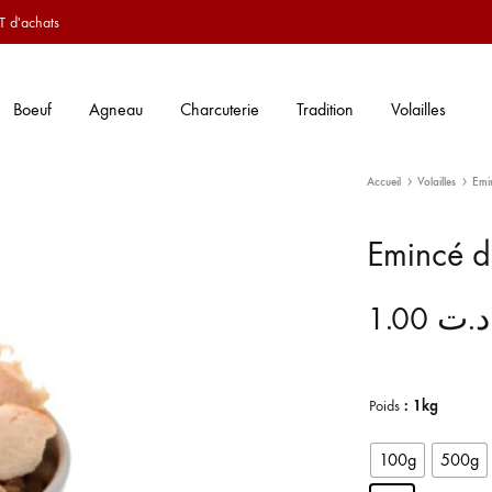
T d'achats
Boeuf
Agneau
Charcuterie
Tradition
Volailles
Accueil
Volailles
Emi
Emincé d
1.00
د.ت
Poids
: 1kg
100g
500g