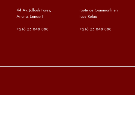
44 Av. Jallouli Fares,
route de Gammarth en
Ariana, Ennasr I
face Relais
+216
25 848 888
+216
25 848 888