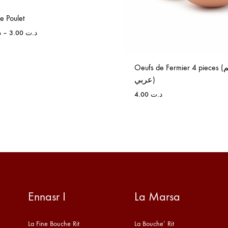
e Poulet
د
–
3.00
د.ت
Oeufs de Fermier 4 pieces (عضم
عربي)
4.00
د.ت
Ennasr I
La Marsa
La Fine Bouche Rit
La Bouche’ Rit