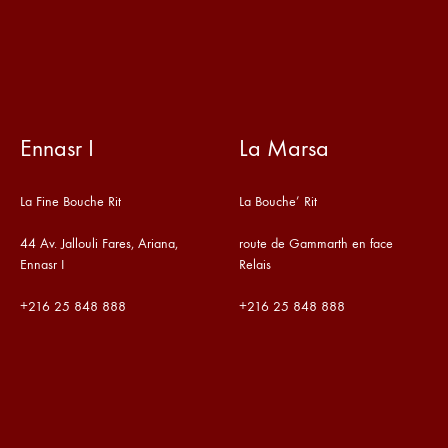
Ennasr I
La Marsa
La Fine Bouche Rit
La Bouche’ Rit
44 Av. Jallouli Fares, Ariana,
route de Gammarth en face
Ennasr I
Relais
+216
25 848 888
+216
25 848 888