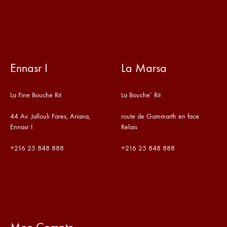
Ennasr I
La Marsa
La Fine Bouche Rit
La Bouche’ Rit
44 Av. Jallouli Fares, Ariana,
route de Gammarth en face
Ennasr I
Relais
+216
25 848 888
+216
25 848 888
Mon Compte